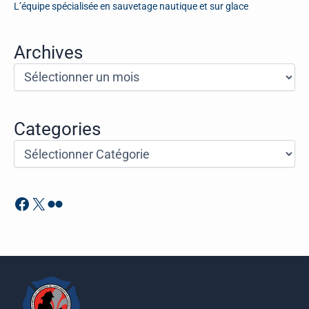
L’équipe spécialisée en sauvetage nautique et sur glace
Archives
A
r
c
h
i
Categories
v
C
e
a
s
t
é
Facebook
X
Flickr
g
o
r
i
e
s