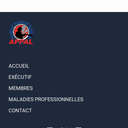
r
i
e
s
ACCUEIL
EXÉCUTIF
MEMBRES
MALADIES PROFESSIONNELLES
CONTACT