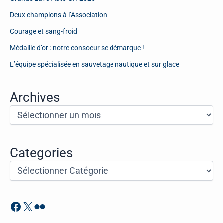
Deux champions à l’Association
Courage et sang-froid
Médaille d’or : notre consoeur se démarque !
L’équipe spécialisée en sauvetage nautique et sur glace
Archives
A
r
c
h
i
Categories
v
C
e
a
s
t
é
Facebook
X
Flickr
g
o